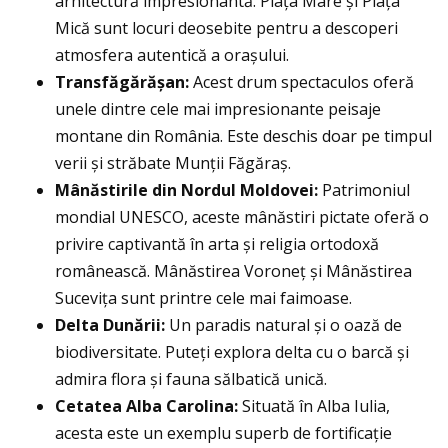
arhitectură impresionantă. Piața Mare și Piața
Mică sunt locuri deosebite pentru a descoperi
atmosfera autentică a orașului.
Transfăgărășan:
Acest drum spectaculos oferă
unele dintre cele mai impresionante peisaje
montane din România. Este deschis doar pe timpul
verii și străbate Munții Făgăraș.
Mânăstirile din Nordul Moldovei:
Patrimoniul
mondial UNESCO, aceste mânăstiri pictate oferă o
privire captivantă în arta și religia ortodoxă
românească. Mânăstirea Voroneț și Mânăstirea
Sucevița sunt printre cele mai faimoase.
Delta Dunării:
Un paradis natural și o oază de
biodiversitate. Puteți explora delta cu o barcă și
admira flora și fauna sălbatică unică.
Cetatea Alba Carolina:
Situată în Alba Iulia,
acesta este un exemplu superb de fortificație