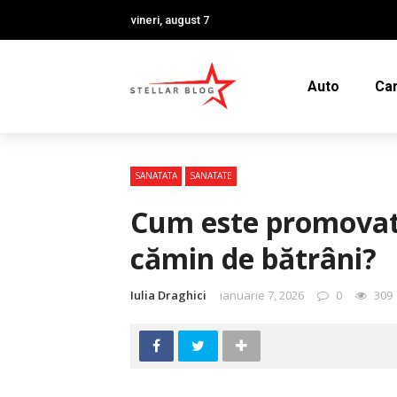
vineri, august 7
Auto
Car
SANATATA
SANATATE
Cum este promovată
cămin de bătrâni?
Iulia Draghici
ianuarie 7, 2026
0
309