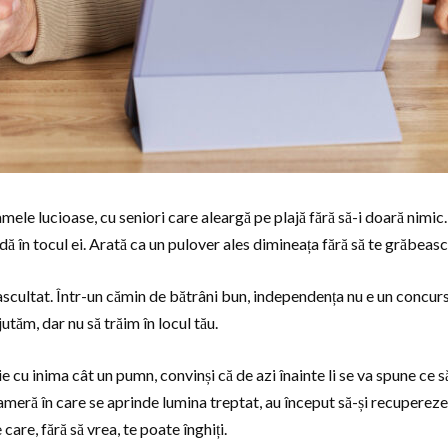
mele lucioase, cu seniori care aleargă pe plajă fără să-i doară nimic.
ndă în tocul ei. Arată ca un pulover ales dimineața fără să te grăbeas
ascultat. Într-un cămin de bătrâni bun, independența nu e un concurs
utăm, dar nu să trăim în locul tău.
e cu inima cât un pumn, convinși că de azi înainte li se va spune ce
ameră în care se aprinde lumina treptat, au început să-și recupereze g
 care, fără să vrea, te poate înghiți.