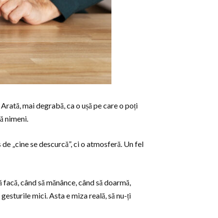
 Arată, mai degrabă, ca o ușă pe care o poți
că nimeni.
 de „cine se descurcă”, ci o atmosferă. Un fel
 să facă, când să mănânce, când să doarmă,
esturile mici. Asta e miza reală, să nu-ți