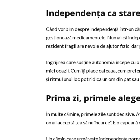
Independența ca stare 
Când vorbim despre independență într-un cămi
gestionează medicamentele. Numai că independen
rezident fragil are nevoie de ajutor fizic, dar
Îngrijirea care susține autonomia începe cu o î
mici ocazii. Cum îți place cafeaua, cum preferi s
și ritmul unui loc pot ridica un om din pat sau
Prima zi, primele aleg
În multe cămine, primele zile sunt decisive. At
omul acceptă „ca să nu încurce”. E o capcană c
Un cămin care urmărește independența pornește a