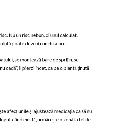
sc. Nu un risc nebun, ci unul calculat.
olută poate deveni o închisoare.
patului, se montează bare de sprijin, se
 cadă”, îl pierzi încet, ca pe o plantă ținută
te afecțiunile și ajustează medicația ca să nu
ogul, când există, urmărește o zonă la fel de