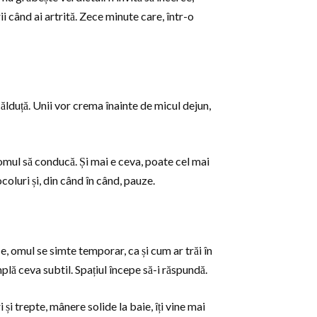
ii când ai artrită. Zece minute care, într-o
călduță. Unii vor crema înainte de micul dejun,
 omul să conducă. Și mai e ceva, poate cel mai
coluri și, din când în când, pauze.
e, omul se simte temporar, ca și cum ar trăi în
lă ceva subtil. Spațiul începe să-i răspundă.
i trepte, mânere solide la baie, îți vine mai