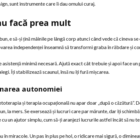
sign, sunt instrumente care îi dau omului curaj.
nu facă prea mult
un, e să-și țină mâinile pe lângă corp atunci când vede că cineva se ch
ovarea independenței înseamnă să transformi graba în răbdare și c
 asistență minimă necesară. Ajută exact cât trebuie și apoi face un p
alegi. Îți stabilizează scaunul, însă nu îți fură mișcarea.
renarea autonomiei
inetoterapia și terapia ocupațională nu apar doar „după o căzătură”. 
aun, la mers. Se exersează și lucruri care par mărunte, dar îți schimb
e cu un ajutor simplu, cum să-ți aranjezi lucrurile astfel încât să nu t
u în miracole. Un pas în plus pe hol, o ridicare mai sigură, o dimineață