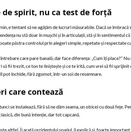
de spirit, nu ca test de forță
n, e tentant să ne agățăm de lucruri măsurabile. Dacă se îmbracă si
ța nu stă doar în mușchi și în articulații, stă și în sentimentul că 
 poate păstra controlul prin alegeri simple, repetate și respectate cu
ntrebare care pare banală, dar face diferența: „Cum îți place?” Nu doa
ă fii trezit, ce ton te liniștește și ce te irită, cum vrei să fii sprijini
 îl pot închide, fără zgomot, într-un soi de resemnare.
eri care contează
unci se instalează, fără să ne dăm seama, un obicei cu două fețe. Pers
lasică, din bună intenție, dar tot capcană.
ltfel. Îi arată rezidentului spațiul, îi explică și, foarte important, 