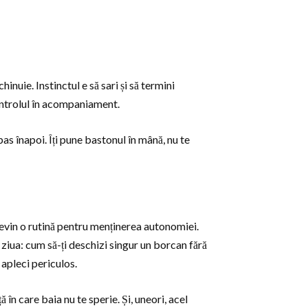
inuie. Instinctul e să sari și să termini
ontrolul în acompaniament.
as înapoi. Îți pune bastonul în mână, nu te
Devin o rutină pentru menținerea autonomiei.
ă ziua: cum să-ți deschizi singur un borcan fără
e apleci periculos.
 în care baia nu te sperie. Și, uneori, acel