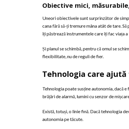
Obiective mici, măsurabile
Uneori obiectivele sunt surprinzător de simple 
cana fără să-ți tremure mâna atât de tare. Să p
îți păstrează instrumentele care îți fac viața a 
Și planul se schimbă, pentru că omul se schim
flexibilitate, nu de reguli de fier.
Tehnologia care ajută 
Tehnologia poate susține autonomia, dacă e fo
brățări de alarmă, lumini cu senzor de mișcare
Există, totuși, o linie fină. Dacă tehnologia d
autonomia pe tăcute.