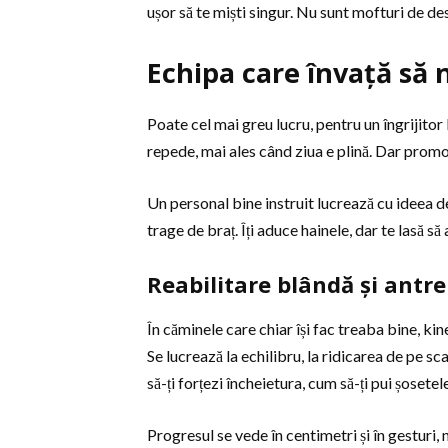
ușor să te miști singur. Nu sunt mofturi de de
Echipa care învață să 
Poate cel mai greu lucru, pentru un îngrijitor b
repede, mai ales când ziua e plină. Dar prom
Un personal bine instruit lucrează cu ideea de
trage de braț. Îți aduce hainele, dar te lasă să 
Reabilitare blândă și ant
În căminele care chiar își fac treaba bine, k
Se lucrează la echilibru, la ridicarea de pe sc
să-ți forțezi încheietura, cum să-ți pui șosetel
Progresul se vede în centimetri și în gesturi, n