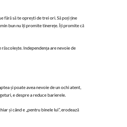
ără să te oprești de trei ori. Să poți ține
ămin bun nu îți promite tinerețe. Îți promite că
te răscolește. Independența are nevoie de
aptea și poate avea nevoie de un ochi atent,
geturi, e despre a reduce barierele.
hiar și când e „pentru binele lui”, erodează