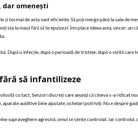
, dar omenești
și tocmai de asta sunt eficiente. Să poți merge până la sala de mese f
oți sta la masă fără să te epuizezi. Îmi place ideea asta, sincer: un c
ta.
bă. După o infecție, după o perioadă de tristețe, după o vizită care 
fără să infantilizeze
losită cu tact. Senzori discreți care anunță că cineva s-a ridicat no
, aparate auditive bine ajustate, ochelari potriviți. Nu e despre gad
evine supraveghere agresivă, omul se simte controlat. Iar controlul, c