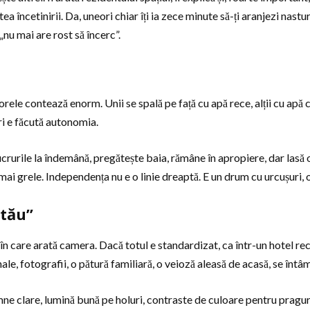
 încetinirii. Da, uneori chiar îți ia zece minute să-ți aranjezi nastur
 „nu mai are rost să încerc”.
corele contează enorm. Unii se spală pe față cu apă rece, alții cu apă 
uri e făcută autonomia.
lucrurile la îndemână, pregătește baia, rămâne în apropiere, dar lasă
mai grele. Independența nu e o linie dreaptă. E un drum cu urcușuri, o
 tău”
n care arată camera. Dacă totul e standardizat, ca într-un hotel rec
, fotografii, o pătură familiară, o veioză aleasă de acasă, se întâmp
ne clare, lumină bună pe holuri, contraste de culoare pentru praguri ș