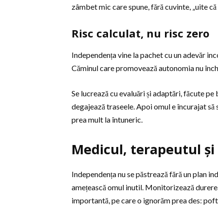
zâmbet mic care spune, fără cuvinte, „uite că 
Risc calculat, nu risc zero
Independența vine la pachet cu un adevăr incom
Căminul care promovează autonomia nu închide
Se lucrează cu evaluări și adaptări, făcute pe
degajează traseele. Apoi omul e încurajat să se
prea mult la întuneric.
Medicul, terapeutul și 
Independența nu se păstrează fără un plan indi
amețească omul inutil. Monitorizează durerea,
importantă, pe care o ignorăm prea des: pofta