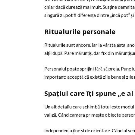
chiar dacă durează mai mult. Susține demnitatea
singură zi, pot fi diferența dintre „încă pot” și
Ritualurile personale
Ritualurile sunt ancore, iar la vârsta asta, an
alții după. Pare mărunțiș, dar fix din mărunțiș
Personalul poate sprijini fără să preia. Pune 
important: acceptă că există zile bune și zile 
Spațiul care îți spune „e al
Un alt detaliu care schimbă totul este modul î
valiză. Când camera primește obiecte personale
Independența ține și de orientare. Când ai sem