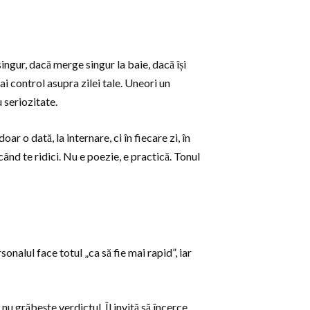
ngur, dacă merge singur la baie, dacă își
ai control asupra zilei tale. Uneori un
 seriozitate.
r o dată, la internare, ci în fiecare zi, în
t când te ridici. Nu e poezie, e practică. Tonul
onalul face totul „ca să fie mai rapid”, iar
nu grăbește verdictul. Îl invită să încerce,