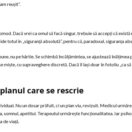
am reușit”.
od. Dacă vrei ca omul să facă singur, trebuie să accepți că există ri
 totul în „siguranță absolută”, pentru că, paradoxal, siguranța abs
 bune, nu pe hârtie. Se schimbă încălțămintea, se ajustează înălțimea 
 miște, cu supraveghere discretă. Dacă îl lași doar în fotoliu „ca să nu
planul care se rescrie
vidual. Nu un dosar prăfuit, ci un plan viu, revizuit. Medicul urmăreș
 somnul, apetitul. Terapeutul urmărește funcționalitatea. Iar psihol
 de viață.