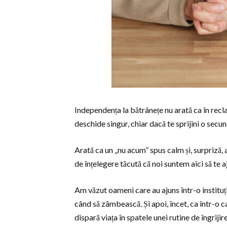
Independența la bătrânețe nu arată ca în recla
deschide singur, chiar dacă te sprijini o secu
Arată ca un „nu acum” spus calm și, surpriză, 
de înțelegere tăcută că noi suntem aici să te aj
Am văzut oameni care au ajuns într-o instituți
când să zâmbească. Și apoi, încet, ca într-o c
dispară viața în spatele unei rutine de îngrijire