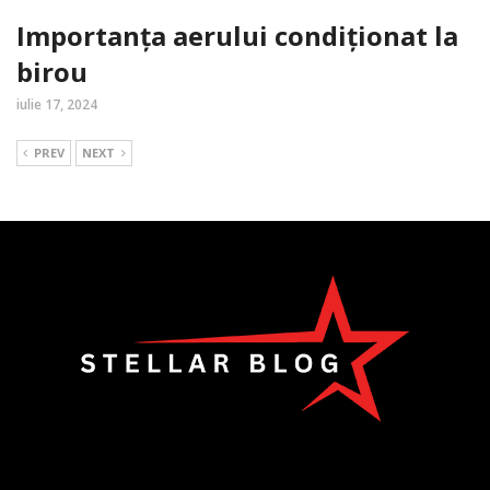
Importanța aerului condiționat la
birou
iulie 17, 2024
PREV
NEXT