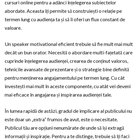
cursuri online pentru a adânci înțelegerea subiectelor
abordate. Aceasta îți permite să construiești o relație pe
termen lung cu audiența ta și să îi oferi un flux constant de
valoare.
Un speaker motivational eficient trebuie să fie mult mai mult
decât un bun orator. Necesită o abordare multi-fațetată care
cuprinde înțelegerea audienței, crearea de conținut valoros,
tehnicile avansate de prezentare și o strategie bine definită
pentru menținerea angajamentului pe termen lung. Cu cât
investești mai mult în aceste componente, cu atât vei deveni
mai eficace în angajarea și inspirarea audienței tale.
În lumea rapidă de astăzi, gradul de implicare al publicului nu
este doar un „extra” frumos de avut, este o necesitate.
Publicul tău are opțiuni nenumărate de unde să își extragă
informații și inspirație. Pentru a te distinge, trebuie să îți faci