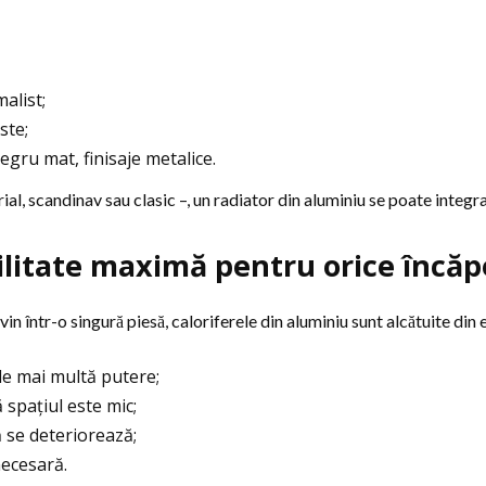
alist;
ste;
 negru mat, finisaje metalice.
rial, scandinav sau clasic –, un radiator din aluminiu se poate integr
bilitate maximă pentru orice încăp
in într-o singură piesă, caloriferele din aluminiu sunt alcătuite din e
de mai multă putere;
spațiul este mic;
 se deteriorează;
necesară.