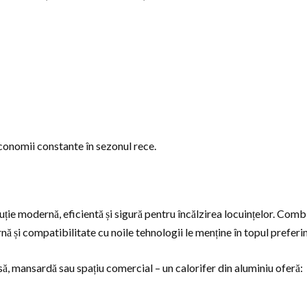
 economii constante în sezonul rece.
luție modernă, eficientă și sigură pentru încălzirea locuințelor. Comb
ă și compatibilitate cu noile tehnologii le menține în topul preferinț
să, mansardă sau spațiu comercial – un calorifer din aluminiu oferă: