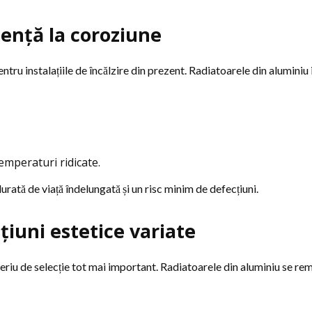
stență la coroziune
entru instalațiile de încălzire din prezent. Radiatoarele din aluminiu
temperaturi ridicate.
rată de viață îndelungată și un risc minim de defecțiuni.
țiuni estetice variate
teriu de selecție tot mai important. Radiatoarele din aluminiu se re