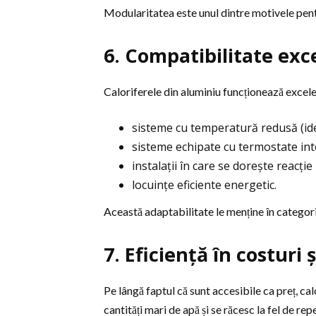
Modularitatea este unul dintre motivele pentr
6. Compatibilitate exc
Caloriferele din aluminiu funcționează excelent
sisteme cu temperatură redusă (ide
sisteme echipate cu termostate int
instalații în care se dorește reacți
locuințe eficiente energetic.
Această adaptabilitate le menține în categor
7. Eficiență în costur
Pe lângă faptul că sunt accesibile ca preț, cal
cantități mari de apă și se răcesc la fel de r