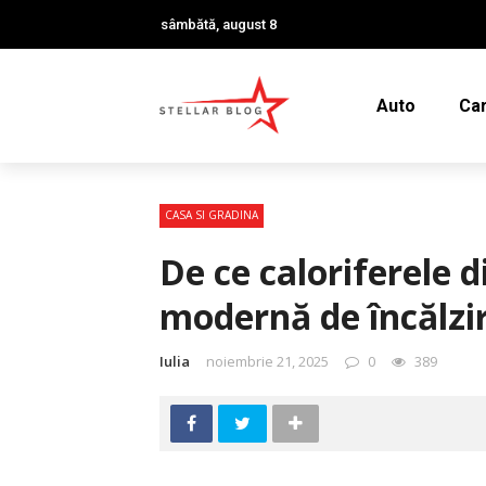
sâmbătă, august 8
Auto
Car
CASA SI GRADINA
De ce caloriferele d
modernă de încălzi
Iulia
noiembrie 21, 2025
0
389