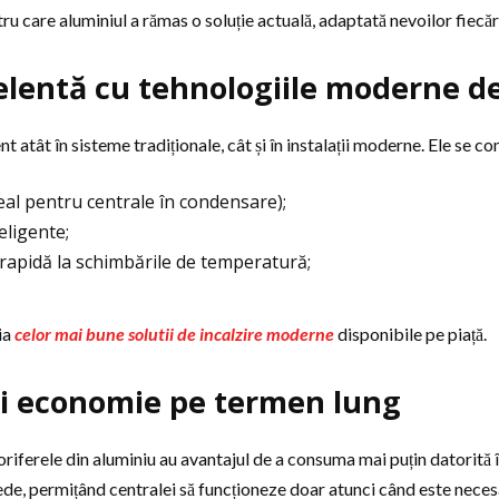
u care aluminiul a rămas o soluție actuală, adaptată nevoilor fiecă
elentă cu tehnologiile moderne de
 atât în sisteme tradiționale, cât și în instalații moderne. Ele se co
al pentru centrale în condensare);
eligente;
e rapidă la schimbările de temperatură;
ia
celor mai bune solutii de incalzire moderne
disponibile pe piață.
i și economie pe termen lung
oriferele din aluminiu au avantajul de a consuma mai puțin datorită în
epede, permițând centralei să funcționeze doar atunci când este neces