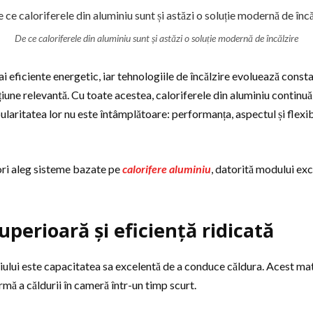
De ce caloriferele din aluminiu sunt și astăzi o soluție modernă de încălzire
ai eficiente energetic, iar tehnologiile de încălzire evoluează cons
iune relevantă. Cu toate acestea, caloriferele din aluminiu continuă
ularitatea lor nu este întâmplătoare: performanța, aspectul și flexibi
tori aleg sisteme bazate pe
calorifere aluminiu
, datorită modului ex
perioară și eficiență ridicată
iului este capacitatea sa excelentă de a conduce căldura. Acest mat
rmă a căldurii în cameră într-un timp scurt.