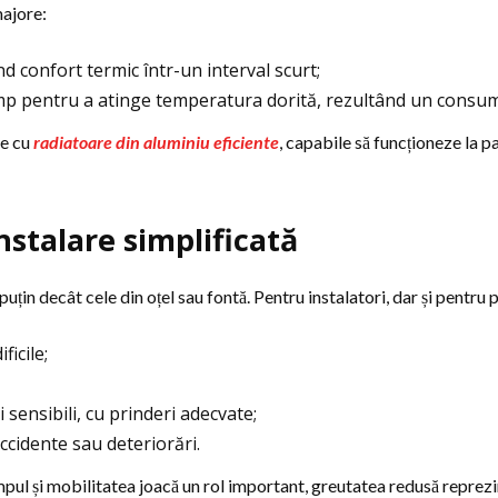
majore:
d confort termic într-un interval scurt;
imp pentru a atinge temperatura dorită, rezultând un consum
te cu
radiatoare din aluminiu eficiente
, capabile să funcționeze la p
nstalare simplificată
uțin decât cele din oțel sau fontă. Pentru instalatori, dar și pentru
ficile;
i sensibili, cu prinderi adecvate;
ccidente sau deteriorări.
impul și mobilitatea joacă un rol important, greutatea redusă reprezi