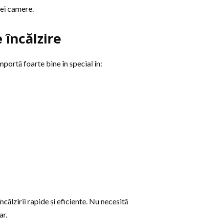
rei camere.
 încălzire
mportă foarte bine în special în:
călzirii rapide și eficiente. Nu necesită
ar.