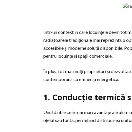
Într-un context în care locuințele devin tot m
radiatoarele tradiționale mai reprezintă o opț
accesibile și moderne soluții disponibile. Pop
pentru locuințe și spații comerciale.
În plus, tot mai mulți proprietari și dezvolta
contemporană cu eficiența energetică.
1. Conducție termică su
Unul dintre cele mai mari avantaje ale alumin
oțelul sau fonta, permițând distribuirea unifo