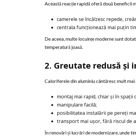
Această reacție rapidă oferă două beneficii 
camerele se încălzesc repede, creân
centrala funcționează mai puțin t
De aceea, multe locuințe moderne sunt dota
temperatură joasă.
2. Greutate redusă și i
Caloriferele din aluminiu cântăresc mult mai p
montaj mai rapid, chiar și în spații di
manipulare facilă;
posibilitatea instalării pe pereți ma
transport mai ușor, fără riscul de a
În renovări și lucrări de modernizare, unde t