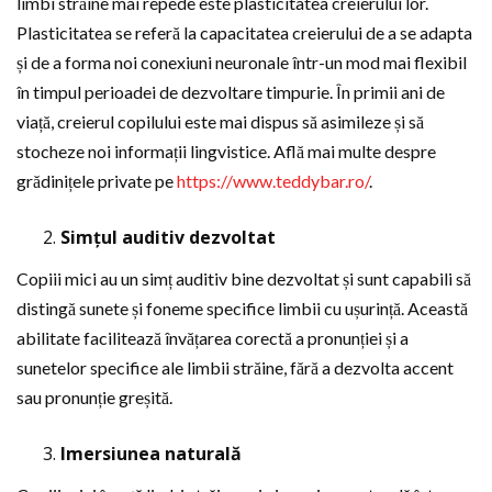
limbi străine mai repede este plasticitatea creierului lor.
Plasticitatea se referă la capacitatea creierului de a se adapta
și de a forma noi conexiuni neuronale într-un mod mai flexibil
în timpul perioadei de dezvoltare timpurie. În primii ani de
viață, creierul copilului este mai dispus să asimileze și să
stocheze noi informații lingvistice. Află mai multe despre
grădinițele private pe
https://www.teddybar.ro/
.
Simțul auditiv dezvoltat
Copiii mici au un simț auditiv bine dezvoltat și sunt capabili să
distingă sunete și foneme specifice limbii cu ușurință. Această
abilitate facilitează învățarea corectă a pronunției și a
sunetelor specifice ale limbii străine, fără a dezvolta accent
sau pronunție greșită.
Imersiunea naturală