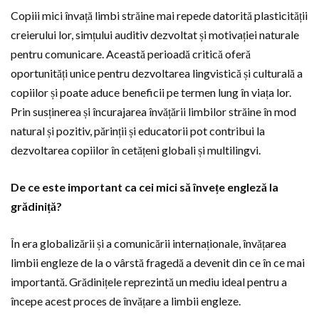
Copiii mici învață limbi străine mai repede datorită plasticității
creierului lor, simțului auditiv dezvoltat și motivației naturale
pentru comunicare. Această perioadă critică oferă
oportunități unice pentru dezvoltarea lingvistică și culturală a
copiilor și poate aduce beneficii pe termen lung în viața lor.
Prin susținerea și încurajarea învățării limbilor străine în mod
natural și pozitiv, părinții și educatorii pot contribui la
dezvoltarea copiilor în cetățeni globali și multilingvi.
De ce este important ca cei mici să învețe engleză la
grădiniță?
În era globalizării și a comunicării internaționale, învățarea
limbii engleze de la o vârstă fragedă a devenit din ce în ce mai
importantă. Grădinițele reprezintă un mediu ideal pentru a
începe acest proces de învățare a limbii engleze.