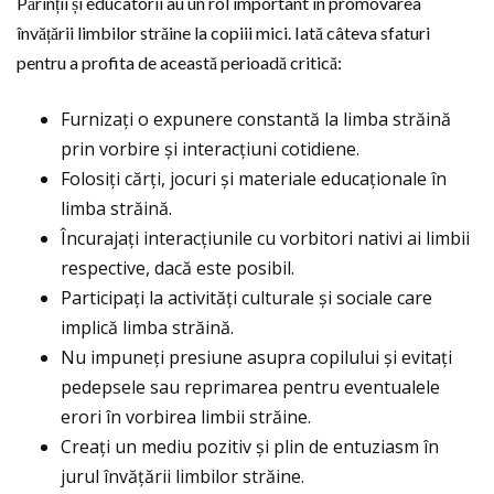
Părinții și educatorii au un rol important în promovarea
învățării limbilor străine la copiii mici. Iată câteva sfaturi
pentru a profita de această perioadă critică:
Furnizați o expunere constantă la limba străină
prin vorbire și interacțiuni cotidiene.
Folosiți cărți, jocuri și materiale educaționale în
limba străină.
Încurajați interacțiunile cu vorbitori nativi ai limbii
respective, dacă este posibil.
Participați la activități culturale și sociale care
implică limba străină.
Nu impuneți presiune asupra copilului și evitați
pedepsele sau reprimarea pentru eventualele
erori în vorbirea limbii străine.
Creați un mediu pozitiv și plin de entuziasm în
jurul învățării limbilor străine.