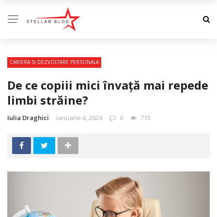
CARIERA SI DEZVOLTARE PERSONALA
De ce copiii mici învață mai repede
limbi străine?
Iulia Draghici
ianuarie 4, 2024
0
715