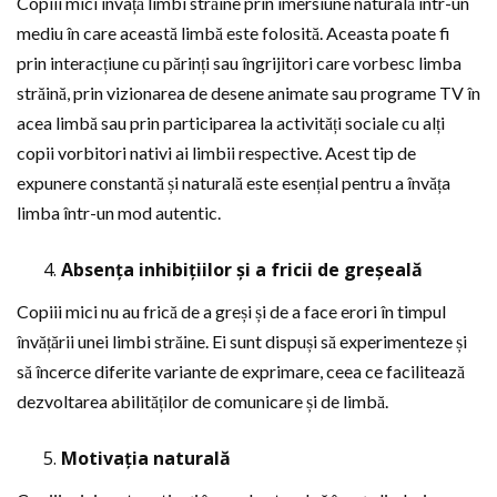
Copiii mici învață limbi străine prin imersiune naturală într-un
mediu în care această limbă este folosită. Aceasta poate fi
prin interacțiune cu părinți sau îngrijitori care vorbesc limba
străină, prin vizionarea de desene animate sau programe TV în
acea limbă sau prin participarea la activități sociale cu alți
copii vorbitori nativi ai limbii respective. Acest tip de
expunere constantă și naturală este esențial pentru a învăța
limba într-un mod autentic.
Absența inhibițiilor și a fricii de greșeală
Copiii mici nu au frică de a greși și de a face erori în timpul
învățării unei limbi străine. Ei sunt dispuși să experimenteze și
să încerce diferite variante de exprimare, ceea ce facilitează
dezvoltarea abilităților de comunicare și de limbă.
Motivația naturală