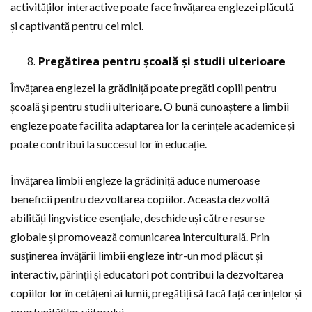
activităților interactive poate face învățarea englezei plăcută
și captivantă pentru cei mici.
Pregătirea pentru școală și studii ulterioare
Învățarea englezei la grădiniță poate pregăti copiii pentru
școală și pentru studii ulterioare. O bună cunoaștere a limbii
engleze poate facilita adaptarea lor la cerințele academice și
poate contribui la succesul lor în educație.
Învățarea limbii engleze la grădiniță aduce numeroase
beneficii pentru dezvoltarea copiilor. Aceasta dezvoltă
abilități lingvistice esențiale, deschide uși către resurse
globale și promovează comunicarea interculturală. Prin
susținerea învățării limbii engleze într-un mod plăcut și
interactiv, părinții și educatori pot contribui la dezvoltarea
copiilor lor în cetățeni ai lumii, pregătiți să facă față cerințelor și
oportunităților viitorului.