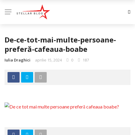
De-ce-tot-mai-multe-persoane-
preferă-cafeaua-boabe
Iulia Draghici
aprilie 15, 2024
0
187