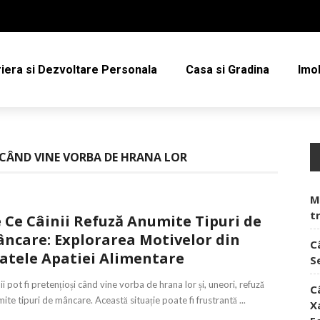
iera si Dezvoltare Personala
Casa si Gradina
Imob
I CÂND VINE VORBA DE HRANA LOR
M
t
 Ce Câinii Refuză Anumite Tipuri de
ncare: Explorarea Motivelor din
C
atele Apatiei Alimentare
S
ii pot fi pretențioși când vine vorba de hrana lor și, uneori, refuză
C
ite tipuri de mâncare. Această situație poate fi frustrantă ...
X