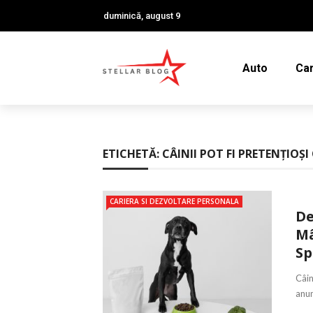
duminică, august 9
Auto
Car
ETICHETĂ:
CÂINII POT FI PRETENȚIOȘ
CARIERA SI DEZVOLTARE PERSONALA
De
Mâ
Sp
Câin
anum