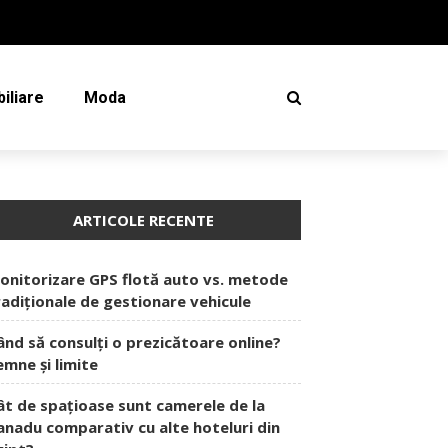
iliare
Moda
ARTICOLE RECENTE
onitorizare GPS flotă auto vs. metode
radiționale de gestionare vehicule
ând să consulți o prezicătoare online?
emne și limite
ât de spațioase sunt camerele de la
anadu comparativ cu alte hoteluri din