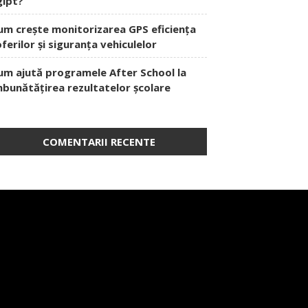
gipt?
um crește monitorizarea GPS eficiența
oferilor și siguranța vehiculelor
um ajută programele After School la
mbunătățirea rezultatelor școlare
COMENTARII RECENTE