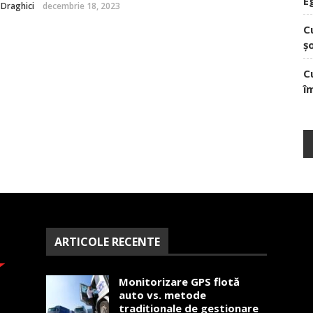
E
a Draghici
decembrie 18, 2023
C
ș
C
î
ARTICOLE RECENTE
Monitorizare GPS flotă
auto vs. metode
tradiționale de gestionare