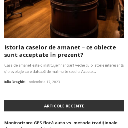
Istoria caselor de amanet – ce obiecte
sunt acceptate în prezent?
Casa de amanet este o instituție financiară veche cu o istorie interesantă
și o evoluție care datează de mai multe secole. Aceste ...
Iulia Draghici
noiembrie 17, 2023
ARTICOLE RECENTE
Monitorizare GPS flotă auto vs. metode tradiționale