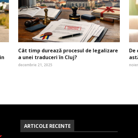
Cât timp durează procesul de legalizare
De 
in
a unei traduceri în Cluj?
ast
decembrie 21, 2025
noie
ARTICOLE RECENTE