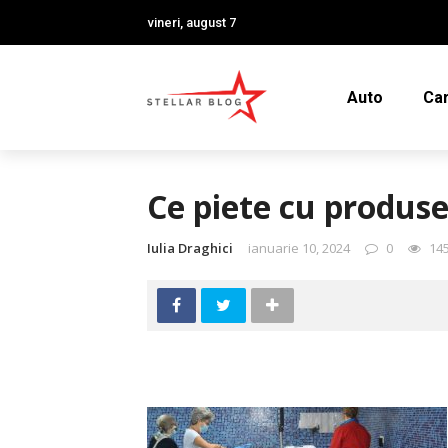
vineri, august 7
Auto
Car
Ce piete cu produse 
Iulia Draghici
ianuarie 10, 2024
0
14