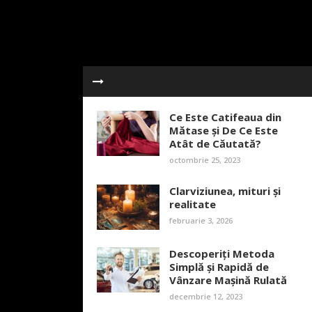
Ce Este Catifeaua din
Mătase și De Ce Este
Atât de Căutată?
octombrie 25, 2023
Clarviziunea, mituri și
realitate
februarie 3, 2026
Descoperiți Metoda
Simplă și Rapidă de
Vânzare Mașină Rulată
decembrie 12, 2023