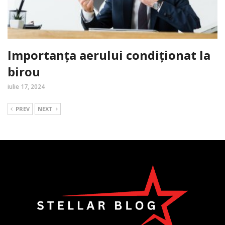
Importanța aerului condiționat la
birou
iulie 17, 2024
PREV
NEXT