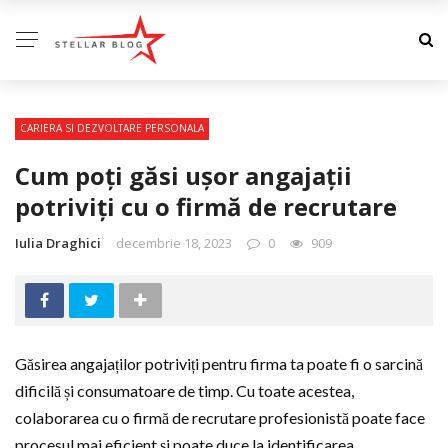
CARIERA SI DEZVOLTARE PERSONALA
Cum poți găsi ușor angajații
potriviți cu o firmă de recrutare
Iulia Draghici
decembrie 18, 2023
0
909
Găsirea angajaților potriviți pentru firma ta poate fi o sarcină
dificilă și consumatoare de timp. Cu toate acestea,
colaborarea cu o firmă de recrutare profesionistă poate face
procesul mai eficient și poate duce la identificarea