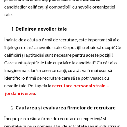
candidaților calificați și compatibili cu nevoile organizației
tale.
Definirea nevoilor tale
Înainte de a căuta o firmă de recrutare, este important să ai o
înțelegere clară a nevoilor tale. Ce poziții trebuie să ocupi? Ce
calificări și aptitudini sunt necesare pentru aceste poziții?
Care sunt așteptările tale cu privire la candidați? Cu cât ai o
imagine mai clară a ceea ce cauți, cu atât va fi mai ușor să
identifici o firmă de recrutare care să se potrivească cu
nevoile tale. Poți apela la
recrutare personal strain –
jordanriver.eu
.
Cautarea și evaluarea firmelor de recrutare
Începe prin a căuta firme de recrutare cu experiență și
reputație bună în domeniul tău de activitate sau în industria în