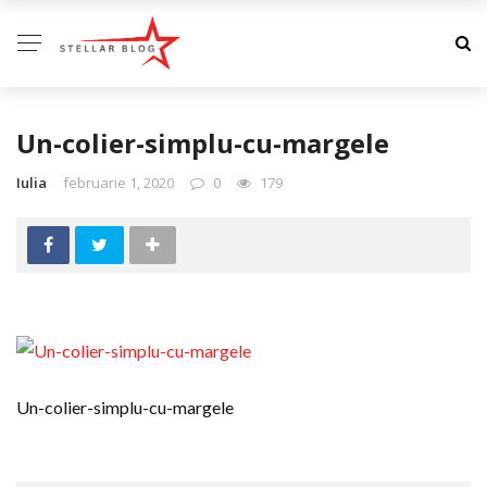
Un-colier-simplu-cu-margele
Iulia
februarie 1, 2020
0
179
Un-colier-simplu-cu-margele