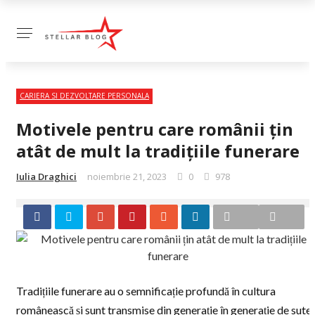
CARIERA SI DEZVOLTARE PERSONALA
Motivele pentru care românii țin
atât de mult la tradițiile funerare
Iulia Draghici
noiembrie 21, 2023
0
978
Tradițiile funerare au o semnificație profundă în cultura
românească și sunt transmise din generație în generație de sute