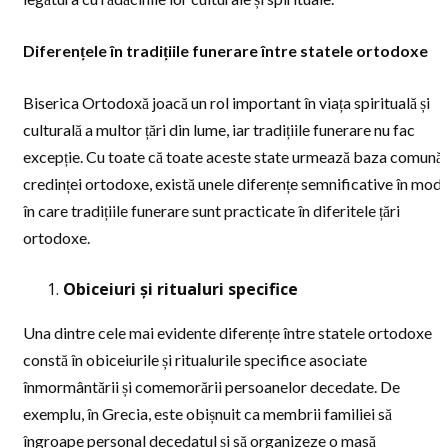
Diferențele în tradițiile funerare între statele ortodoxe
Biserica Ortodoxă joacă un rol important în viața spirituală și
culturală a multor țări din lume, iar tradițiile funerare nu fac
excepție. Cu toate că toate aceste state urmează baza comună 
credinței ortodoxe, există unele diferențe semnificative în modu
în care tradițiile funerare sunt practicate în diferitele țări
ortodoxe.
Obiceiuri și ritualuri specifice
Una dintre cele mai evidente diferențe între statele ortodoxe
constă în obiceiurile și ritualurile specifice asociate
înmormântării și comemorării persoanelor decedate. De
exemplu, în Grecia, este obișnuit ca membrii familiei să
îngroape personal decedatul și să organizeze o masă