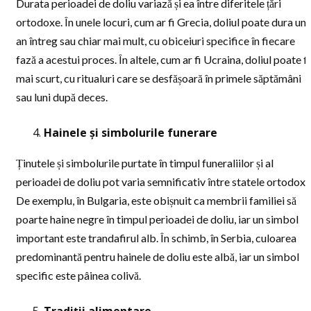
Durata perioadei de doliu variază și ea între diferitele țări
ortodoxe. În unele locuri, cum ar fi Grecia, doliul poate dura un
an întreg sau chiar mai mult, cu obiceiuri specifice în fiecare
fază a acestui proces. În altele, cum ar fi Ucraina, doliul poate fi
mai scurt, cu ritualuri care se desfășoară în primele săptămâni
sau luni după deces.
Hainele și simbolurile funerare
Ținutele și simbolurile purtate în timpul funeraliilor și al
perioadei de doliu pot varia semnificativ între statele ortodoxe
De exemplu, în Bulgaria, este obișnuit ca membrii familiei să
poarte haine negre în timpul perioadei de doliu, iar un simbol
important este trandafirul alb. În schimb, în Serbia, culoarea
predominantă pentru hainele de doliu este albă, iar un simbol
specific este pâinea colivă.