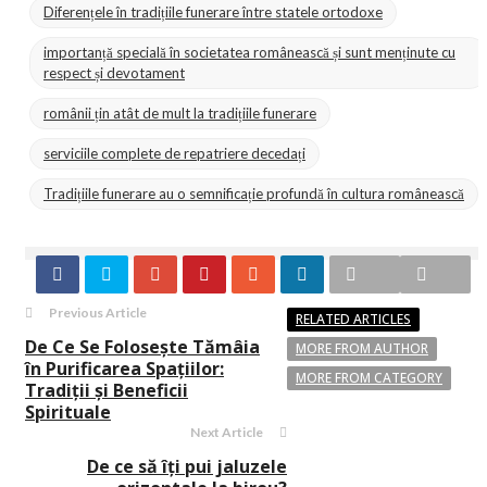
Diferențele în tradițiile funerare între statele ortodoxe
importanță specială în societatea românească și sunt menținute cu
respect și devotament
românii țin atât de mult la tradițiile funerare
serviciile complete de repatriere decedați
Tradițiile funerare au o semnificație profundă în cultura românească
Previous Article
RELATED ARTICLES
De Ce Se Folosește Tămâia
MORE FROM AUTHOR
în Purificarea Spațiilor:
MORE FROM CATEGORY
Tradiții și Beneficii
Spirituale
Next Article
De ce să îți pui jaluzele