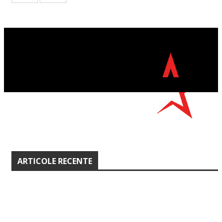
ARTICOLE RECENTE
Monitorizare GPS flotă auto vs. meto
tradiționale de gestionare vehicule