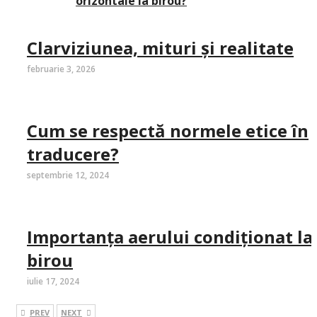
orizontale la birou?
Clarviziunea, mituri și realitate
februarie 3, 2026
Cum se respectă normele etice în
traducere?
septembrie 12, 2024
Importanța aerului condiționat la
birou
iulie 17, 2024
PREV
NEXT