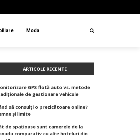
iliare
Moda
ARTICOLE RECENTE
onitorizare GPS flotă auto vs. metode
radiționale de gestionare vehicule
ând să consulți o prezicătoare online?
emne și limite
ât de spațioase sunt camerele de la
anadu comparativ cu alte hoteluri din