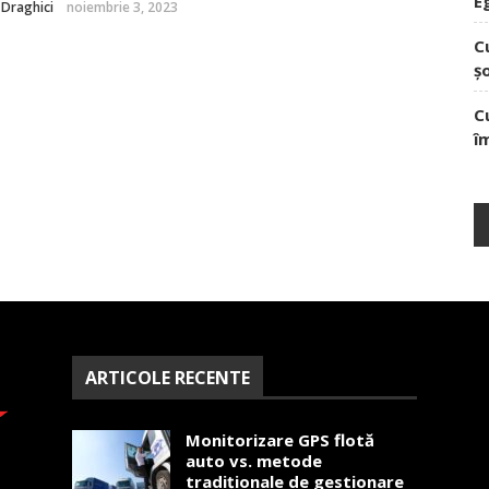
E
a Draghici
noiembrie 3, 2023
C
ș
C
î
ARTICOLE RECENTE
Monitorizare GPS flotă
auto vs. metode
tradiționale de gestionare