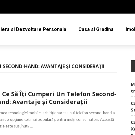
iera si Dezvoltare Personala
Casa si Gradina
Imob
N SECOND-HAND: AVANTAJE ȘI CONSIDERAȚII
M
t
 Ce Să Îți Cumperi Un Telefon Second-
nd: Avantaje și Considerații
C
S
umea tehnologiei mobile, achiziționarea unui telefon second-hand a
nit o opțiune tot mai populară pentru mulți consumatori. Această
C
zie este susținută ...
X