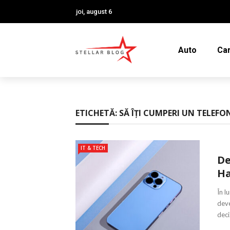
joi, august 6
Auto
Car
ETICHETĂ:
SĂ ÎȚI CUMPERI UN TELEFO
IT & TECH
De
Ha
În l
deve
deci