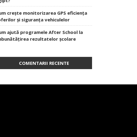
gipt?
um crește monitorizarea GPS eficiența
oferilor și siguranța vehiculelor
um ajută programele After School la
mbunătățirea rezultatelor școlare
COMENTARII RECENTE