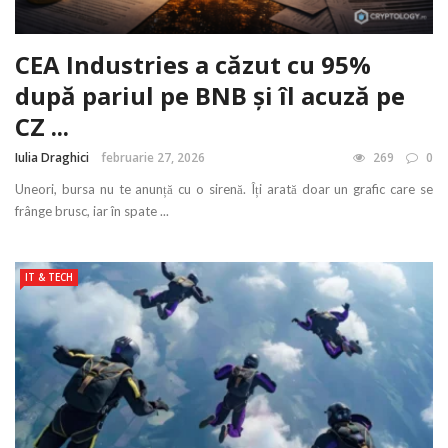
CEA Industries a căzut cu 95%
după pariul pe BNB și îl acuză pe
CZ ...
Iulia Draghici
februarie 27, 2026
269
0
Uneori, bursa nu te anunță cu o sirenă. Îți arată doar un grafic care se
frânge brusc, iar în spate ...
IT & TECH