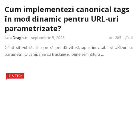
Cum implementezi canonical tags
în mod dinamic pentru URL-uri
parametrizate?
Iulia Draghici
septembrie 5, 2025
285
0
Când site-ul tău începe să prindă viteză, apar inevitabil și URL-uri cu
parametri. O campanie cu tracking își pune semnătura ...
IT & TECH