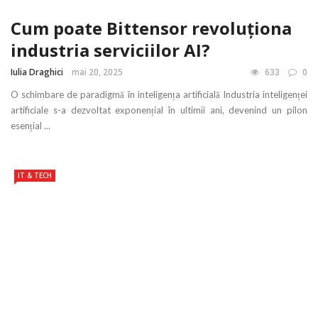
Cum poate Bittensor revoluționa
industria serviciilor AI?
Iulia Draghici
mai 20, 2025
633
0
O schimbare de paradigmă în inteligența artificială Industria inteligenței
artificiale s-a dezvoltat exponențial în ultimii ani, devenind un pilon
esențial ...
IT & TECH