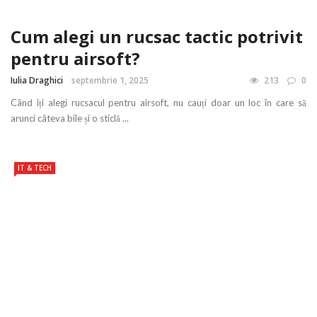
Cum alegi un rucsac tactic potrivit
pentru airsoft?
Iulia Draghici
septembrie 1, 2025
213
0
Când îți alegi rucsacul pentru airsoft, nu cauți doar un loc în care să
arunci câteva bile și o sticlă ...
IT & TECH