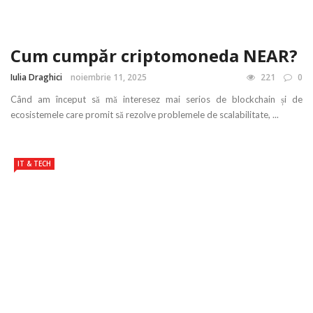
Cum cumpăr criptomoneda NEAR?
Iulia Draghici
noiembrie 11, 2025
221
0
Când am început să mă interesez mai serios de blockchain și de
ecosistemele care promit să rezolve problemele de scalabilitate, ...
IT & TECH