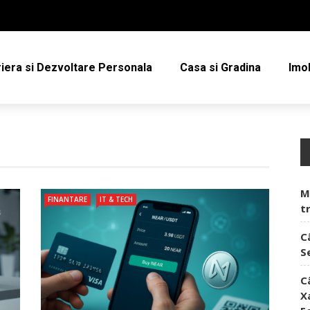
iera si Dezvoltare Personala
Casa si Gradina
Imob
M
FINANTARE
IT & TECH
t
C
S
C
X