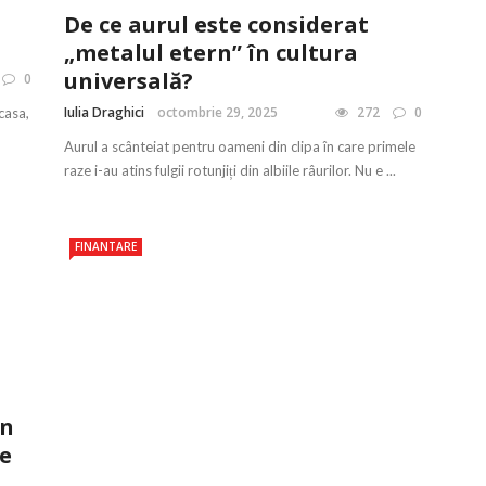
De ce aurul este considerat
„metalul etern” în cultura
universală?
0
Iulia Draghici
octombrie 29, 2025
272
0
casa,
Aurul a scânteiat pentru oameni din clipa în care primele
raze i-au atins fulgii rotunjiți din albiile râurilor. Nu e ...
FINANTARE
in
te