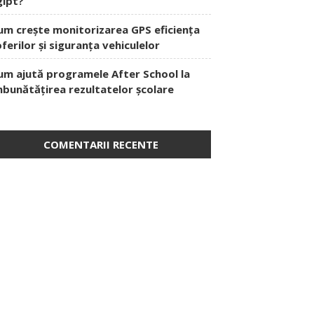
gipt?
um crește monitorizarea GPS eficiența
oferilor și siguranța vehiculelor
um ajută programele After School la
mbunătățirea rezultatelor școlare
COMENTARII RECENTE