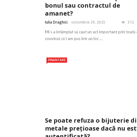
bonul sau contractul de
amanet?
Iulia Draghici
octombrie 29, 2025
312
Mi s a întâmplat să caut un act important prin toată 
convinsă că l am pus într un loc ...
FINANTARE
Se poate refuza o bijuterie d
metale prețioase dacă nu es
autentificată?