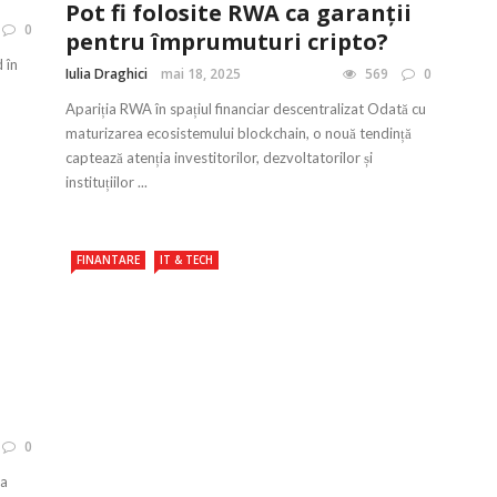
Pot fi folosite RWA ca garanții
0
pentru împrumuturi cripto?
 în
Iulia Draghici
mai 18, 2025
569
0
Apariția RWA în spațiul financiar descentralizat Odată cu
maturizarea ecosistemului blockchain, o nouă tendință
captează atenția investitorilor, dezvoltatorilor și
instituțiilor ...
FINANTARE
IT & TECH
0
na