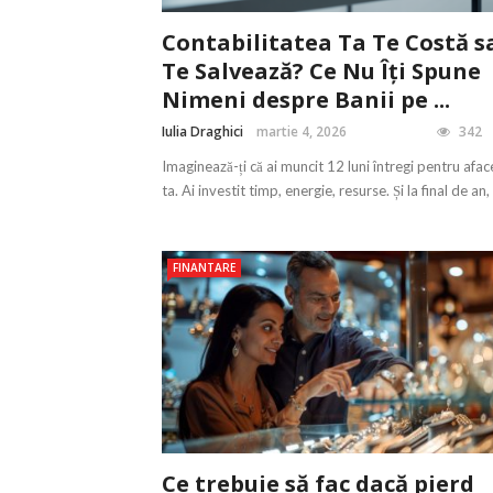
Contabilitatea Ta Te Costă s
Te Salvează? Ce Nu Îți Spune
Nimeni despre Banii pe ...
Iulia Draghici
martie 4, 2026
342
Imaginează-ți că ai muncit 12 luni întregi pentru afa
ta. Ai investit timp, energie, resurse. Și la final de an, .
FINANTARE
Ce trebuie să fac dacă pierd