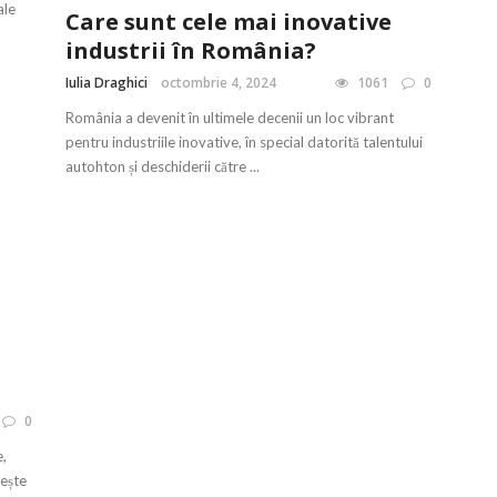
ale
Care sunt cele mai inovative
industrii în România?
Iulia Draghici
octombrie 4, 2024
1061
0
România a devenit în ultimele decenii un loc vibrant
pentru industriile inovative, în special datorită talentului
autohton și deschiderii către ...
0
e,
ește