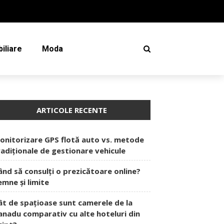
iliare
Moda
ARTICOLE RECENTE
onitorizare GPS flotă auto vs. metode
radiționale de gestionare vehicule
ând să consulți o prezicătoare online?
emne și limite
ât de spațioase sunt camerele de la
anadu comparativ cu alte hoteluri din