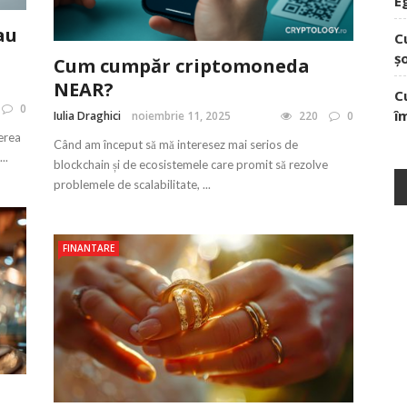
E
au
C
ș
Cum cumpăr criptomoneda
NEAR?
C
0
î
Iulia Draghici
noiembrie 11, 2025
220
0
cerea
Când am început să mă interesez mai serios de
..
blockchain și de ecosistemele care promit să rezolve
problemele de scalabilitate, ...
FINANTARE