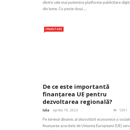
dintre cele mai puternice platforme publicitare digit
din lume. Cu peste două ...
FINANTARE
De ce este importantă
finanțarea UE pentru
dezvoltarea regională?
Iulia
aprilie 10, 2024
1391
Pe terenul dinamic al dezvoltării economice și social
finanțarea acordată de Uniunea Europeană (UE) serv