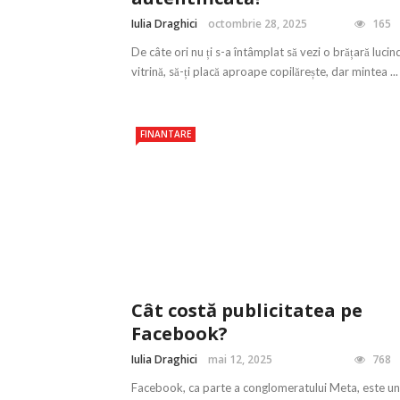
Iulia Draghici
octombrie 28, 2025
165
De câte ori nu ți s-a întâmplat să vezi o brățară lucind
vitrină, să-ți placă aproape copilărește, dar mintea ...
FINANTARE
Cât costă publicitatea pe
Facebook?
Iulia Draghici
mai 12, 2025
768
Facebook, ca parte a conglomeratului Meta, este u