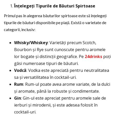
Înțelegeți Tipurile de Băuturi Spirtoase
Primul pas în alegerea băuturilor spirtoase este să înțelegeți
tipurile de băuturi disponibile pe piață. Există o varietate de
categorii, inclusiv:
Whisky/Whiskey
: Varietăți precum Scotch,
Bourbon și Rye sunt cunoscute pentru aromele
lor bogate și distincții geografice. Pe
24drinks
poți
găsi numeroase tipuri de băuturi.
Vodcă
: Vodka este apreciată pentru neutralitatea
sa și versatilitatea în cocktail-uri.
Rum
: Rum-ul poate avea arome variate, de la dulci
și aromate, până la robuste și condimentate.
Gin
: Gin-ul este apreciat pentru aromele sale de
ierburi și mirodenii, și este adesea folosit în
cocktail-uri.