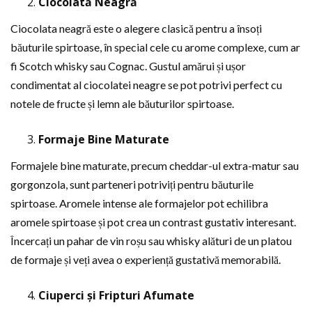
Ciocolată Neagră
Ciocolata neagră este o alegere clasică pentru a însoți
băuturile spirtoase, în special cele cu arome complexe, cum ar
fi Scotch whisky sau Cognac. Gustul amărui și ușor
condimentat al ciocolatei neagre se pot potrivi perfect cu
notele de fructe și lemn ale băuturilor spirtoase.
Formaje Bine Maturate
Formajele bine maturate, precum cheddar-ul extra-matur sau
gorgonzola, sunt parteneri potriviți pentru băuturile
spirtoase. Aromele intense ale formajelor pot echilibra
aromele spirtoase și pot crea un contrast gustativ interesant.
Încercați un pahar de vin roșu sau whisky alături de un platou
de formaje și veți avea o experiență gustativă memorabilă.
Ciuperci și Fripturi Afumate