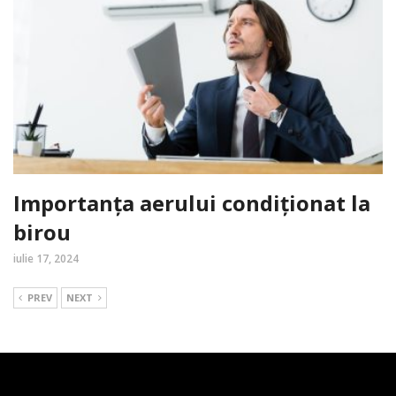
Importanța aerului condiționat la
birou
iulie 17, 2024
PREV
NEXT