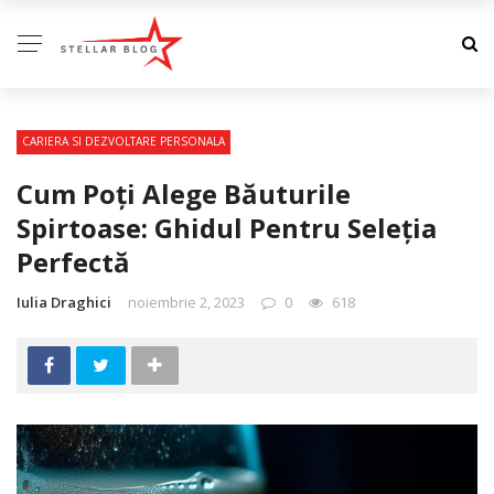
CARIERA SI DEZVOLTARE PERSONALA
Cum Poți Alege Băuturile
Spirtoase: Ghidul Pentru Seleția
Perfectă
Iulia Draghici
noiembrie 2, 2023
0
618